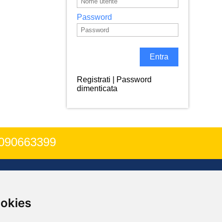
Password
Registrati
|
Password
dimenticata
090663399
CONTATTI
ookies
Corso Cavour 64, 98122 - Messina ME