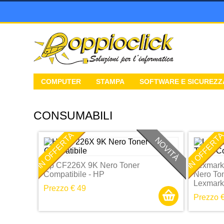
COMPUTER
STAMPA
SOFTWARE E SICUREZZ
CONSUMABILI
IN OFFERTA
IN OFFERT
NOVITÀ
Hp CF226X 9K Nero Toner
Lexmark
Compatibile - HP
Nero Ton
Lexmark
Prezzo € 49
Prezzo €