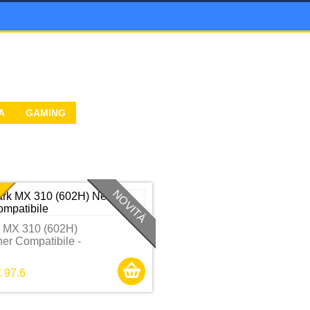
A
GAMING
A
NOVITÀ
 MX 310 (602H)
er Compatibile -
 97.6