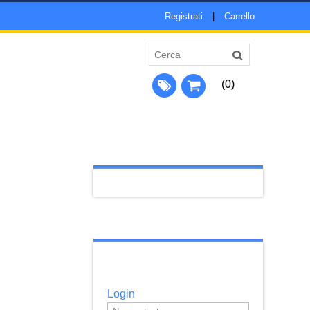
Registrati
|
Carrello
(0)
Login