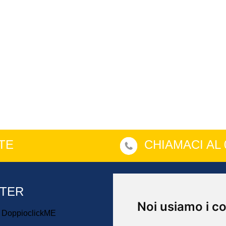
TE
CHIAMACI AL 
TTER
DOPPIOCLICK
Noi usiamo i c
i DoppioclickME
Registrati
Carrello